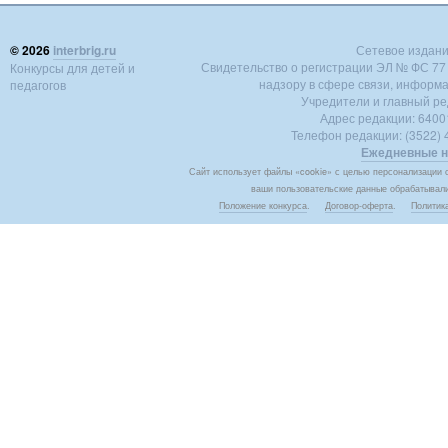
© 2026
interbrig.ru
Сетевое издание 
Свидетельство о регистрации ЭЛ № ФС 77 -
Конкурсы для детей и
надзору в сфере связи, информ
педагогов
Учредители и главный ре
Адрес редакции: 640018
Телефон редакции: (3522) 4
Ежедневные н
Сайт использует файлы «cookie» с целью персонализации с
ваши пользовательские данные обрабатывалис
Положение конкурса
.
Договор-оферта
.
Политик