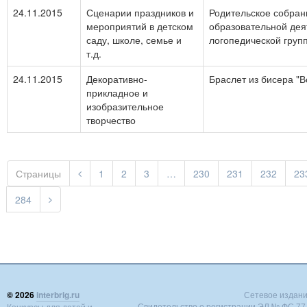
24.11.2015
Сценарии праздников и
Родительское собран
мероприятий в детском
образовательной дея
саду, школе, семье и
логопедической груп
т.д.
24.11.2015
Декоративно-
Браслет из бисера "
прикладное и
изобразительное
творчество
Страницы
1
2
3
…
230
231
232
23
284
© 2026
interbrig.ru
Сетевое издание 
Свидетельство о регистрации ЭЛ № ФС 77 -
Конкурсы для детей и