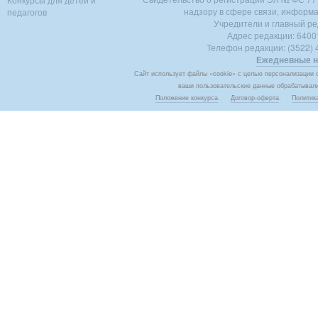
надзору в сфере связи, информ
педагогов
Учредители и главный ре
Адрес редакции: 640018
Телефон редакции: (3522) 4
Ежедневные н
Сайт использует файлы «cookie» с целью персонализации с
ваши пользовательские данные обрабатывалис
Положение конкурса
.
Договор-оферта
.
Политик