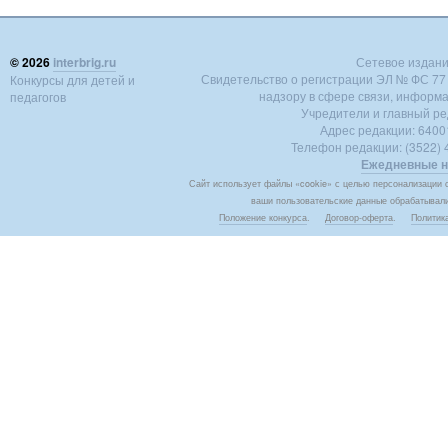
© 2026
interbrig.ru
Сетевое издание 
Свидетельство о регистрации ЭЛ № ФС 77 -
Конкурсы для детей и
надзору в сфере связи, информ
педагогов
Учредители и главный ре
Адрес редакции: 640018
Телефон редакции: (3522) 4
Ежедневные н
Сайт использует файлы «cookie» с целью персонализации с
ваши пользовательские данные обрабатывалис
Положение конкурса
.
Договор-оферта
.
Политик