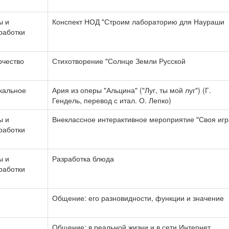
ы и
Конспект НОД "Строим лабораторию для Наураши
работки
рчество
Стихотворение "Солнце Земли Русской
кальное
Ария из оперы "Альцина" ("Луг, ты мой луг") (Г.
Гендель, перевод с итал. О. Лепко)
ы и
Внеклассное интерактивное мероприятие "Своя игр
работки
ы и
Разработка блюда
работки
Общение: его разновидности, функции и значение
Общение: в реальной жизни и в сети Интернет