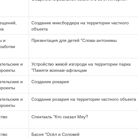
ещений,
Создание миксбордера на территории частного
ка
объекта
ы и
Презентация для детей "Слова-антонимы
работки
ательские и
Устройство живой изгороди на территории парка
проекты
"Памяти воинам-афганцам
ательские и
Создание рокария
проекты
ательские и
Создание розария на территории частного объекта
проекты
ство
Спектакль "Кто сказал Мяу?
ство
Басня "Осёл и Соловей