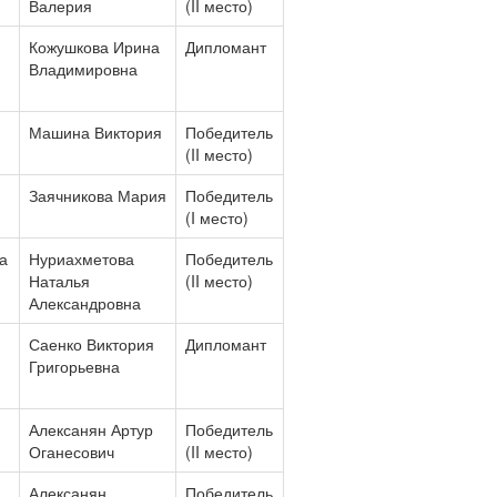
Валерия
(II место)
Кожушкова Ирина
Дипломант
Владимировна
Машина Виктория
Победитель
(II место)
Заячникова Мария
Победитель
(I место)
а
Нуриахметова
Победитель
Наталья
(II место)
Александровна
Саенко Виктория
Дипломант
Григорьевна
Алексанян Артур
Победитель
Оганесович
(II место)
Алексанян
Победитель