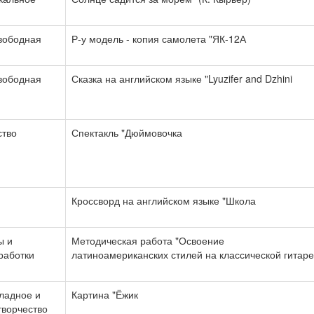
свободная
Р-у модель - копия самолета "ЯК-12А
свободная
Сказка на английском языке "Lyuzifer and Dzhini
ство
Спектакль "Дюймовочка
Кроссворд на английском языке "Школа
ы и
Методическая работа "Освоение
работки
латиноамериканских стилей на классической гитаре
ладное и
Картина "Ёжик
творчество