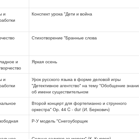
ы и
Конспект урока "Дети и война
работки
рчество
Стихотворение "Бранные слова
ладное и
Яркая осень
творчество
ы и
Урок русского языка в форме деловой игры
работки
"Детективное агентство" на тему "Обобщение знани
об имени существительном
кальное
Второй концерт для фортепианно и струнного
оркестра" Ор. 44 C - dur (И. Беркович)
свободная
Р-У модель "Снегоуборщик
кальное
Солнце садится за морем" (К. Кырвер)