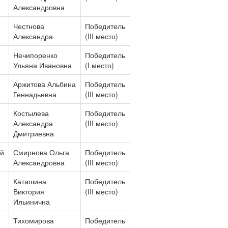
Александровна
Честнова
Победитель
Александра
(III место)
Нечипоренко
Победитель
Ульяна Ивановна
(I место)
Аржитова Альбина
Победитель
Геннадьевна
(III место)
Костылева
Победитель
Александра
(III место)
Дмитриевна
ой
Смирнова Ольга
Победитель
Александровна
(III место)
Каташина
Победитель
Виктория
(III место)
Ильинична
Тихомирова
Победитель