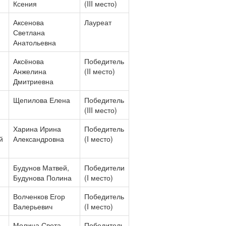
Ксения
(III место)
Аксенова
Лауреат
Светлана
Анатольевна
Аксёнова
Победитель
Анжелина
(II место)
Дмитриевна
Щепилова Елена
Победитель
(III место)
Харина Ирина
Победитель
й
Александровна
(I место)
Будунов Матвей,
Победители
Будунова Полина
(I место)
Волченков Егор
Победитель
Валерьевич
(I место)
Молина Света
Победитель