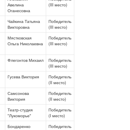
Авелина
(III место)
Оганесовна
Чайкина Татьяна
Победитель
Викторовна
(III место)
Мястковская
Победитель
Ольга Николаевна
(III место)
Флегонтов Михаил
Победитель
(III место)
Гусева Виктория
Победитель
(II место)
Самсонова
Победитель
Виктория
(II место)
Театр-студия
Победитель
"Лукоморье"
(I место)
Бондаренко
Победитель