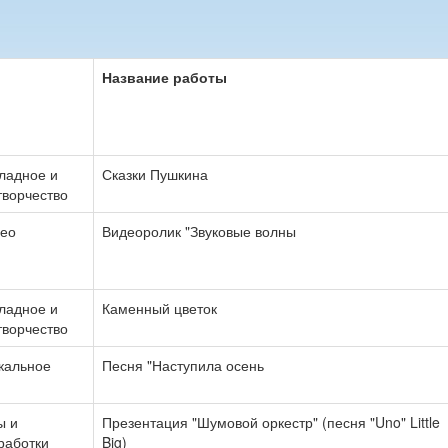
Название работы
ладное и
Сказки Пушкина
творчество
део
Видеоролик "Звуковые волны
ладное и
Каменный цветок
творчество
кальное
Песня "Наступила осень
ы и
Презентация "Шумовой оркестр" (песня "Uno" Little
работки
Big)