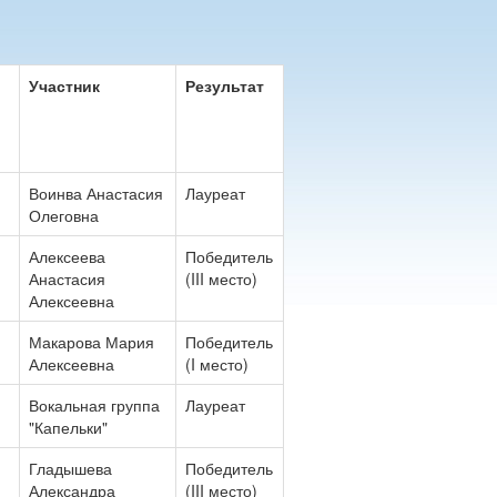
Участник
Результат
Воинва Анастасия
Лауреат
Олеговна
Алексеева
Победитель
Анастасия
(III место)
Алексеевна
Макарова Мария
Победитель
Алексеевна
(I место)
Вокальная группа
Лауреат
"Капельки"
Гладышева
Победитель
Александра
(III место)