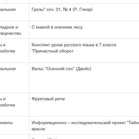
кальное
Грезы" соч. 31, № 4 (Р. Глиэр)
ладное и
С мамой в осеннем лесу
творчество
ы и
Конспект урока русского языка в 7 классе
работки
"Причастный оборот
кальное
Вальс "Осенний сон" (Джойс)
ы и
Фруктовый ритм
работки
роекты
Информационно – исследовательский проект "Тай
красок