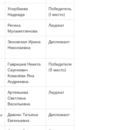
Усербаева
Победитель
Надежда
(I место)
Регина
Лауреат
Мухаметзянова
Зеновская Ирина
Дипломант
Николаевна
Гавришев Никита
Победители
Сергеевич
(II место)
Ковалёва Яна
Андреевна
Артемьева
Лауреат
Светлана
Васильевна
ны
Давоян Татьяна
Дипломант
Евгеньевна