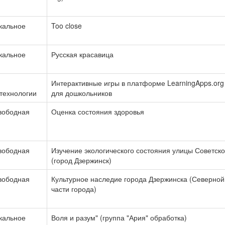
кальное
Too close
кальное
Русская красавица
Интерактивные игры в платформе LearningApps.org
технологии
для дошкольников
свободная
Оценка состояния здоровья
свободная
Изучение экологического состояния улицы Советск
(город Дзержинск)
свободная
Культурное наследие города Дзержинска (Северной
части города)
кальное
Воля и разум" (группа "Ария" обработка)