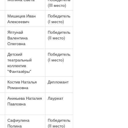
(III место)
Мишицев Иван
Победитель
Алексеевич
(I место)
Яптунай
Победитель
Валентина
(II место)
Олеговна
Детский
Победитель
театральный
(I место)
коллектив
"Фантазёры"
Костив Наталья
Дипломант
Романовна
Аникьева Наталия
Лауреат
Павловна
Сафиулина
Победитель
Полина
(II место)