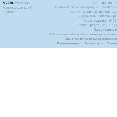
© 2026
interbrig.ru
Сетевое издание 
Свидетельство о регистрации ЭЛ № ФС 77 -
Конкурсы для детей и
надзору в сфере связи, информ
педагогов
Учредители и главный ре
Адрес редакции: 640018
Телефон редакции: (3522) 4
Ежедневные н
Сайт использует файлы «cookie» с целью персонализации с
ваши пользовательские данные обрабатывалис
Положение конкурса
.
Договор-оферта
.
Политик