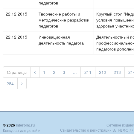
педагогов
22.12.2015
Творческие работы и
Круглый стол "Ин
методические разработки
условия повышения
педагогов
здоровья участник
22.12.2015
Инновационная
Деятельностный п
деятельность педагога
профессионально-
педагогов дополни
Страницы
1
2
3
…
211
212
213
21
284
© 2026
interbrig.ru
Сетевое издание 
Свидетельство о регистрации ЭЛ № ФС 77 -
Конкурсы для детей и