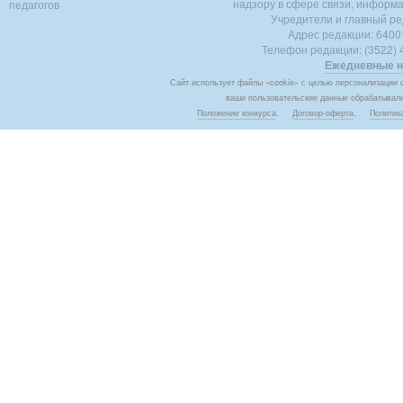
надзору в сфере связи, информ
педагогов
Учредители и главный ре
Адрес редакции: 640018
Телефон редакции: (3522) 4
Ежедневные н
Сайт использует файлы «cookie» с целью персонализации с
ваши пользовательские данные обрабатывалис
Положение конкурса
.
Договор-оферта
.
Политик