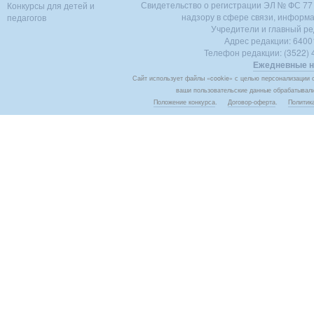
Свидетельство о регистрации ЭЛ № ФС 77 -
Конкурсы для детей и
надзору в сфере связи, информ
педагогов
Учредители и главный ре
Адрес редакции: 640018
Телефон редакции: (3522) 4
Ежедневные н
Сайт использует файлы «cookie» с целью персонализации с
ваши пользовательские данные обрабатывалис
Положение конкурса
.
Договор-оферта
.
Политик