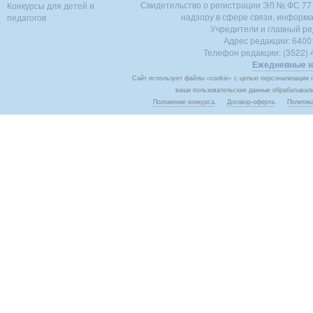
Свидетельство о регистрации ЭЛ № ФС 77 -
Конкурсы для детей и
надзору в сфере связи, информ
педагогов
Учредители и главный ре
Адрес редакции: 640018
Телефон редакции: (3522) 4
Ежедневные н
Сайт использует файлы «cookie» с целью персонализации с
ваши пользовательские данные обрабатывалис
Положение конкурса
.
Договор-оферта
.
Политик