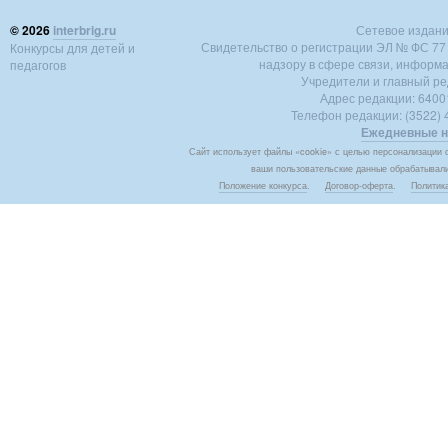
© 2026
interbrig.ru
Сетевое издание 
Свидетельство о регистрации ЭЛ № ФС 77 -
Конкурсы для детей и
надзору в сфере связи, информ
педагогов
Учредители и главный ре
Адрес редакции: 640018
Телефон редакции: (3522) 4
Ежедневные н
Сайт использует файлы «cookie» с целью персонализации с
ваши пользовательские данные обрабатывалис
Положение конкурса
.
Договор-оферта
.
Политик