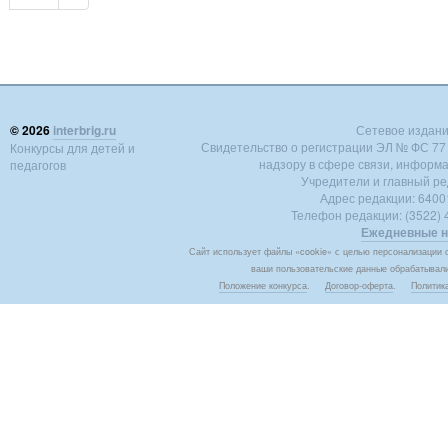
© 2026
interbrig.ru
Сетевое издание 
Свидетельство о регистрации ЭЛ № ФС 77 -
Конкурсы для детей и
надзору в сфере связи, информ
педагогов
Учредители и главный ре
Адрес редакции: 640018
Телефон редакции: (3522) 4
Ежедневные н
Сайт использует файлы «cookie» с целью персонализации с
ваши пользовательские данные обрабатывалис
Положение конкурса
.
Договор-оферта
.
Политик