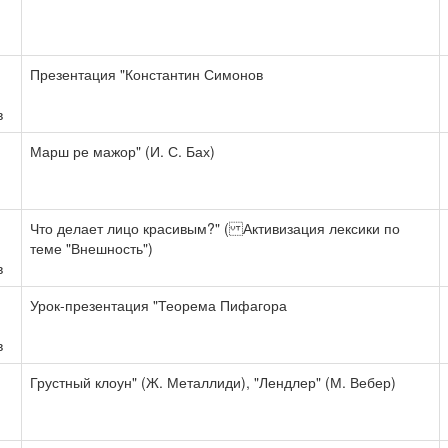
Презентация "Константин Симонов
в
Марш ре мажор" (И. С. Бах)
Что делает лицо красивым?" ( Активизация лексики по
теме "Внешность")
в
Урок-презентация "Теорема Пифагора
в
Грустный клоун" (Ж. Металлиди), "Лендлер" (М. Вебер)