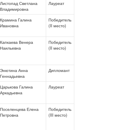
Листопад Светлана
Лауреат
Владимировна
Крамина Галина
Победитель
Ивановна
(II место)
Капкаева Венера
Победитель
Наильевна
(II место)
Энютина Анна
Дипломант
Геннадьевна
Царькова Галина
Лауреат
Аркадьевна
Поселенцева Елена
Победитель
Петровна
(III место)