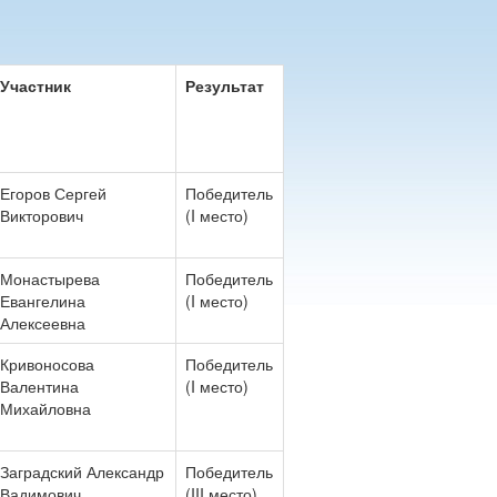
Участник
Результат
Егоров Сергей
Победитель
Викторович
(I место)
Монастырева
Победитель
Евангелина
(I место)
Алексеевна
Кривоносова
Победитель
Валентина
(I место)
Михайловна
Заградский Александр
Победитель
Вадимович
(III место)