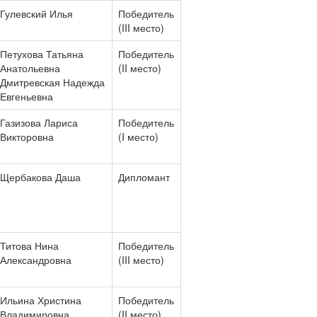
Гулевский Илья
Победитель
(III место)
Петухова Татьяна
Победитель
Анатольевна
(II место)
Дмитревская Надежда
Евгеньевна
Газизова Лариса
Победитель
Викторовна
(I место)
Щербакова Даша
Дипломант
Титова Нина
Победитель
Александровна
(III место)
Ильина Христина
Победитель
Владимировна
(II место)