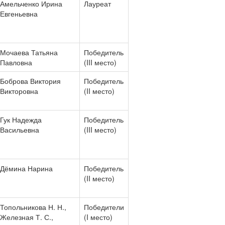
Амельченко Ирина
Лауреат
Евгеньевна
Мочаева Татьяна
Победитель
Павловна
(III место)
Боброва Виктория
Победитель
Викторовна
(II место)
Гук Надежда
Победитель
Васильевна
(III место)
Дёмина Нарина
Победитель
(II место)
Топольникова Н. Н.,
Победители
Железная Т. С.,
(I место)