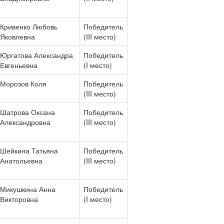
Кривенко Любовь
Победитель
Яковлевна
(III место)
Юргатова Александра
Победитель
Евгеньевна
(I место)
Морозов Коля
Победитель
(III место)
Шатрова Оксана
Победитель
Александровна
(III место)
Шейкина Татьяна
Победитель
Анатольевна
(III место)
Микушкина Анна
Победитель
Викторовна
(I место)