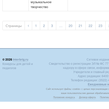
музыкальное
творчество
Страницы
1
2
3
…
20
21
22
23
© 2026
interbrig.ru
Сетевое издание 
Свидетельство о регистрации ЭЛ № ФС 77 -
Конкурсы для детей и
надзору в сфере связи, информ
педагогов
Учредители и главный ре
Адрес редакции: 640018
Телефон редакции: (3522) 4
Ежедневные н
Сайт использует файлы «cookie» с целью персонализации с
ваши пользовательские данные обрабатывалис
Положение конкурса
.
Договор-оферта
.
Политик