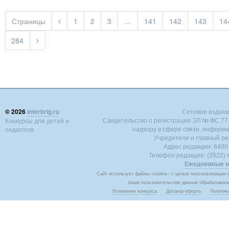
Страницы
1
2
3
…
141
142
143
14
284
© 2026
interbrig.ru
Сетевое издание 
Свидетельство о регистрации ЭЛ № ФС 77 -
Конкурсы для детей и
надзору в сфере связи, информ
педагогов
Учредители и главный ре
Адрес редакции: 640018
Телефон редакции: (3522) 4
Ежедневные н
Сайт использует файлы «cookie» с целью персонализации с
ваши пользовательские данные обрабатывалис
Положение конкурса
.
Договор-оферта
.
Политик