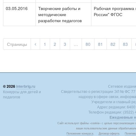
03.05.2016
Творческие работы и
Рабочая программа 
методические
России" ФГОС
разработки педагогов
Страницы
1
2
3
…
80
81
82
83
© 2026
interbrig.ru
Сетевое издание 
Свидетельство о регистрации ЭЛ № ФС 77 -
Конкурсы для детей и
надзору в сфере связи, информ
педагогов
Учредители и главный ре
Адрес редакции: 640018
Телефон редакции: (3522) 4
Ежедневные н
Сайт использует файлы «cookie» с целью персонализации с
ваши пользовательские данные обрабатывалис
Положение конкурса
.
Договор-оферта
.
Политик