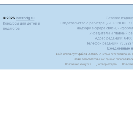
© 2026
interbrig.ru
Сетевое издание 
Свидетельство о регистрации ЭЛ № ФС 77 -
Конкурсы для детей и
надзору в сфере связи, информ
педагогов
Учредители и главный ре
Адрес редакции: 640018
Телефон редакции: (3522) 4
Ежедневные н
Сайт использует файлы «cookie» с целью персонализации с
ваши пользовательские данные обрабатывалис
Положение конкурса
.
Договор-оферта
.
Политик