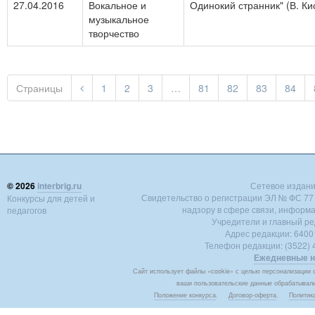
27.04.2016
Вокальное и
Одинокий странник" (В. Ки
музыкальное
творчество
Страницы
1
2
3
…
81
82
83
84
© 2026
interbrig.ru
Сетевое издание 
Свидетельство о регистрации ЭЛ № ФС 77 -
Конкурсы для детей и
надзору в сфере связи, информ
педагогов
Учредители и главный ре
Адрес редакции: 640018
Телефон редакции: (3522) 4
Ежедневные н
Сайт использует файлы «cookie» с целью персонализации с
ваши пользовательские данные обрабатывалис
Положение конкурса
.
Договор-оферта
.
Политик