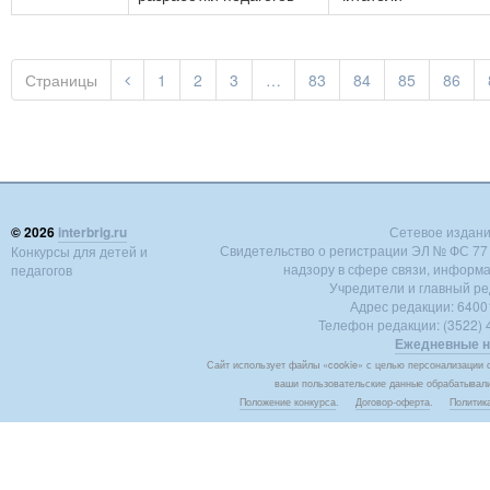
Страницы
1
2
3
…
83
84
85
86
© 2026
interbrig.ru
Сетевое издание 
Свидетельство о регистрации ЭЛ № ФС 77 -
Конкурсы для детей и
надзору в сфере связи, информ
педагогов
Учредители и главный ре
Адрес редакции: 640018
Телефон редакции: (3522) 4
Ежедневные н
Сайт использует файлы «cookie» с целью персонализации с
ваши пользовательские данные обрабатывалис
Положение конкурса
.
Договор-оферта
.
Политик